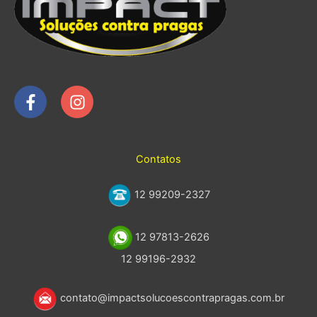
Contatos
12 99209-2327
12 97813-2626
12 99196-2932
contato@impactsolucoescontrapragas.com.br