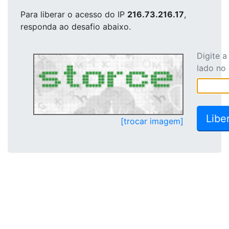
Para liberar o acesso
do IP
216.73.216.17
,
responda ao desafio abaixo.
Digite 
lado no
[trocar imagem]